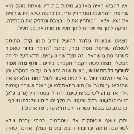
ואין להביא ראיה מארבע מיתות בית דין שאחת מהם היא
שריפה, דהמשנה (סנהדרין פ״ז, ב) כתבה שלא היו שורפים
את גופו, אלא : "פותחין את פיו בצבת ומדליק את הפתילה,
וזורקה לתוך פיו ויורדת לתוך מעיו וחומרת את בני מעיו".
ומצאנו שבשו״ת מלמד להועיל (ח״ב סימן קיד) התיחס
לשאלה שריפת גופת נכרי, וכתב: "הדבר ברור שאסור
לשרוף מת מישראל, וזה מצד שני טעמים, חדא דעל ידי זה
מבטלין מצות עשה דקבור תקברנו בידים...
וחוץ מזה אסור
לשרוף כל מת אנושי
, משום שזה נחשב הן על פי המקרא והן
על פי התלמוד ניוול גדול למת ואסור לנוול המת. הלא תראה
שהנביא עמוס (ב' א') חושב זאת לפשע מואב ששרף עצמות
מלך אדום (עיי"ש במפרשים). וחז"ל בסנהדרין (פ"ב ע"א)
חשבוהו לעונש גדול שנענש בו מלך יהויקים שגלגלתו נשרף".
וכן כתב גם בספר גשר החיים (ח״א פרק טז אות ט’).
ויתכן שאף שפוסקים אלו שהחמירו במתי עכו״ם שלא
לשורפם, נראה שדיברו דווקא באדם כמלך אדום, שהיה