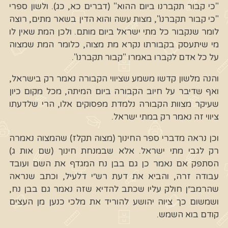
"כי קבור תקברנו ביום ההוא" (דברים כא, כג). ולשון ספרי
"כי קבור תקברנו", מצות עשה והוא הדין בשאר מתים, רוצה
לומר שנקבור כל מתי ישראל ביום מותם. ולכן המת שאין לו
מי שיתעסק בקבורתו נקרא מת מצוה, כלומר המת שמצוה
על כל אדם לקברו באמרו "קבור תקברנו".
והנה מלשון קדשו משמע שציווי הקבורה נאמר רק בישראל,
ואף שדיבר על חיוב הקבורה ביום המיתה, מכל מקום כיון
שעיקר מצוות הקבורה נלמדת מפסוקים אלו, הרי שלדעתו
ציווי זה נאמר רק במתי ישראל.
וכן נראה מדברי ספר החינוך (מצוה תקלז) שהמצוה נאמרה
רק לגבי מתי ישראל. אלא שבמנחת חינוך (שם אות ג)
הסתפק אם נאמר כן גם בבן נח המגדף את השם ועובד
עבודה זרה, והביא את דעת רש״י דלעיל, וכתב שנראה
שהרמב״ן חולק עליו שכתב להדיא שזה נאמר גם בבן נח,
ושמשום כך ציוה יהושע להוריד את מלכי כנען מן העצים
קודם בוא השמש.