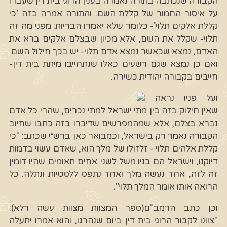
הקבורה שנכתבה בתורה נאמרה בענין הרוגי בית דין שעברו
על איסור החמור של קללת השם. והתורה אמרה בזה ’כי
קללת אלקים תלוי’- כלומר שלא יאמרו הבריות: מפני מה זה
תלוי- שקלל את השם, אלא מכיון שבצלם אלקים ברא את
האדם, נמצא שכאשר נמצא אדם תלוי- יש בכך חילול השם.
ואם כן נמצא שגם רשעים כאלו שנתחייבו מיתת בית דין-
חייבים בקבורה יהודית כשירה.
ועל פניו נראה
שאין חילוק בזה בין מתי ישראל למתי נכרים, שהרי כל אדם
נברא בצלם, אלא שמהמפרשים שדיברו בזה כתבו שחיוב
הקבורה נאמר רק בישראל, וכמבואר כאן ברש״י שכתב: "כי
קללת אלהים תלוי - זלזולו של מלך הוא, שאדם עשוי בדמות
דיוקנו, וישראל הם בניו.משל לשני אחים תאומים שהיו דומין
זה לזה, אחד נעשה מלך ואחד נתפס ללסטיות ונתלה. כל
הרואה אותו אומר המלך תלוי".
וכן כתב הרמב"ם(ספר המצוות מצוות עשה רלא):
"צוונו לקבור הרוגי בית דין ביום שנהרגו, והוא אמרו יתעלה