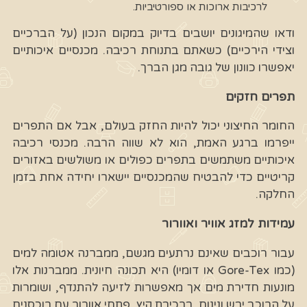
לרכיבות ארוכות או ספורטיביות.
ודאו שהמיגונים יושבים בדיוק במקום הנכון (על הברכיים
וצידי הירכיים) כשאתם בתנוחת רכיבה. מכנסיים איכותיים
יאפשרו כוונון של גובה מגן הברך.
תפרים חזקים
החומר החיצוני יכול להיות החזק בעולם, אבל אם התפרים
ייפרמו ברגע האמת, הוא לא שווה הרבה. מכנסי רכיבה
איכותיים משתמשים בתפרים כפולים או משולשים באזורים
קריטיים כדי להבטיח שהמכנסיים יישארו יחידה אחת בזמן
החלקה.
עמידות למזג אוויר ואוורור
עבור רוכבים שאינם נרתעים מגשם, ממברנה אטומה למים
(כמו Gore-Tex או דומיו) היא תכונה חיונית. ממברנות אלו
מונעות חדירת מים אך מאפשרות לזיעה להתנדף, ושומרות
על הרוכב יבש ונינוח. ברכיבת קיץ, פתחי אוורור עם רוכסנים