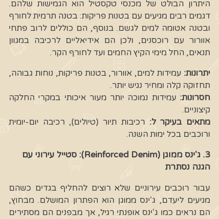
היתרון הבולט של מכנסי טקסטיל הוא הגמישות שלהם.
דגמים רבים מגיעים עם בטנות פריקות: בטנה תרמית לחורף
ובטנה אטומה למים לגשם. בנוסף, הם כוללים לרוב פתחי
אוורור עם רוכסנים, ולכן הם אידיאליים לרכיבה במגוון
תנאים, החל מימי הקיץ החמים ועד לחורף הקר.
יתרונות:
עמידות למים, אוורור, בטנות פריקות, נוחות גבוהה,
תחזוקה קלה ומחיר נגיש יותר.
חסרונות:
עמידות נמוכה יותר מעור איכותי במקרי החלקה
קיצוניים.
מתאים בעיקר ל:
רכיבות תיור (טיולים), רכיבה יום-יומית
ורוכבים בכל ימות השנה.
3. ג'ינס ממוגן (Reinforced Denim): סטייל עירוני עם
הגנה נסתרת
עבור רוכבים עירוניים שלא רוצים להחליף בגדים כשהם
מגיעים ליעדם, ג'ינס ממוגן הוא הפתרון המושלם. מבחוץ,
הם נראים כמו ג'ינס אופנתי רגיל, אך מבפנים הם מסתירים