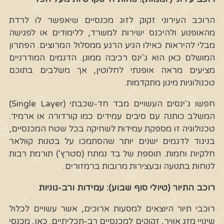
הרוכב העירוני זקוק לזוג מכנסיים שיאפשר לו לרדת
מהאופנוע ולהיכנס ישירות למשרד, ללימודים או לפגישה
מבלי להיראות כאילו הגיע הרגע ממסלול המרוצים. הפתרון
המושלם כאן הוא ג'ינס רכיבה ממוגן. הדגמים המודרניים
מציעים מראה אופנתי לחלוטין, אך משלבים בתוכם
טכנולוגיות מיגון מתקדמות.
חפשו ג'ינסים העשויים מבד חד-שכבתי (Single Layer)
המשלב כותנה עם סיבים עמידים כמו קורדורה או ארמיד.
טכנולוגיה זו מספקת עמידות לשחיקה בכל שטח המכנסיים,
בניגוד לדגמים ישנים יותר שהסתמכו על בטנות קוולאר
חלקיות וחמות. תוספת של בד נמתח (סטרץ') תורמת רבות
לנוחות בתנועה ובעצירות מרובות ברמזורים.
רוכב התיור (טיולי סוף שבוע): עמידות ורב-גוניות
רוכבי תיור היוצאים למסעות ארוכים, אשר עשויים לכלול
שינויי מזג אוויר, זקוקים למכנסיים רב-תכליתיים. כאן, מכנסי