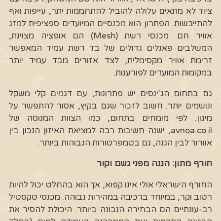
ציוד לא מתאים עלולה להוביל להתחממות יתר, עייפות ואף
להתייבשות. הפתרון הוא מכנסיים המיועדים ספציפית למזג
אוויר חם. מכנסי רשת (Mesh) הם אופציה מצוינת,
המשלבים פאנלים גדולים של בד רשת עמיד המאפשר
זרימת אוויר מקסימלית, לצד אזורים מבד עמיד יותר
במקומות המועדים לפורענות.
גם בתחום הג'ינסים יש פתרונות, עם דגמים קלי משקל
ונושמים יותר. חשוב לזכור שגם בקיץ, אסור להתפשר על
מיגון. לפי מומחים בתחום, כמו הצוות המנוסה של
avnoa.co.il, ישנה חשיבות רבה למציאת האיזון הנכון בין
אוורור לבין הגנה, גם בטמפרטורות הגבוהות ביותר.
חורף מתון: הגנה מפני גשם וקור
החורף הישראלי אולי אינו קפוא, אך הוא בהחלט יכול להיות
רטוב וקר, במיוחד ברכיבה במהירות גבוהה. מכנסי טקסטיל
רב-עונתיים הם הבחירה הנבונה ביותר. היכולת להסיר את