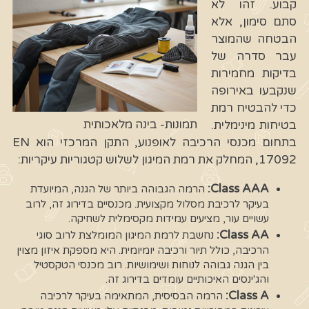
קבוע. זהו לא
סתם סימון, אלא
הבטחה שהמוצר
עבר סדרה של
בדיקות מחמירות
שנקבעו באירופה
כדי להבטיח רמת
תמונות- בינה מלאכותית
בטיחות מינימלית.
בתחום מכנסי הרכיבה לאופנוע, התקן המרכזי הוא EN
17092, המחלק את רמת המיגון לשלוש קטגוריות עיקריות:
Class AAA:
הרמה הגבוהה ביותר של הגנה, המיועדת
בעיקר לרכיבת מסלול מקצועית. מכנסיים בדירוג זה, לרוב
עשויים עור, מציעים עמידות מקסימלית לשחיקה.
Class AA:
נחשבת לרמת המיגון המומלצת לרוב סוגי
הרכיבה, כולל תיור ורכיבה יומיומית. היא מספקת איזון מצוין
בין הגנה גבוהה לנוחות ושימושיות. רוב מכנסי הטקסטיל
והג'ינסים האיכותיים עומדים בדירוג זה.
Class A:
הרמה הבסיסית, המתאימה בעיקר לרכיבה