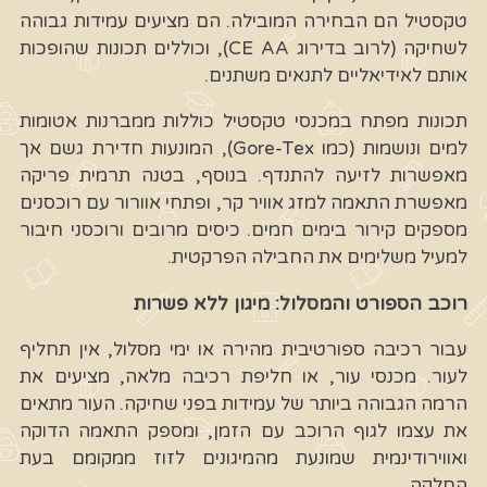
טקסטיל הם הבחירה המובילה. הם מציעים עמידות גבוהה
לשחיקה (לרוב בדירוג CE AA), וכוללים תכונות שהופכות
אותם לאידיאליים לתנאים משתנים.
תכונות מפתח במכנסי טקסטיל כוללות ממברנות אטומות
למים ונושמות (כמו Gore-Tex), המונעות חדירת גשם אך
מאפשרות לזיעה להתנדף. בנוסף, בטנה תרמית פריקה
מאפשרת התאמה למזג אוויר קר, ופתחי אוורור עם רוכסנים
מספקים קירור בימים חמים. כיסים מרובים ורוכסני חיבור
למעיל משלימים את החבילה הפרקטית.
רוכב הספורט והמסלול: מיגון ללא פשרות
עבור רכיבה ספורטיבית מהירה או ימי מסלול, אין תחליף
לעור. מכנסי עור, או חליפת רכיבה מלאה, מציעים את
הרמה הגבוהה ביותר של עמידות בפני שחיקה. העור מתאים
את עצמו לגוף הרוכב עם הזמן, ומספק התאמה הדוקה
ואווירודינמית שמונעת מהמיגונים לזוז ממקומם בעת
החלקה.